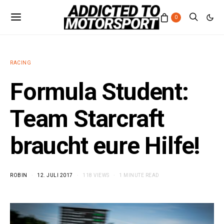
0
RACING
Formula Student:
Team Starcraft
braucht eure Hilfe!
ROBIN
12. JULI 2017
118 VIEWS
1 MINUTE READ