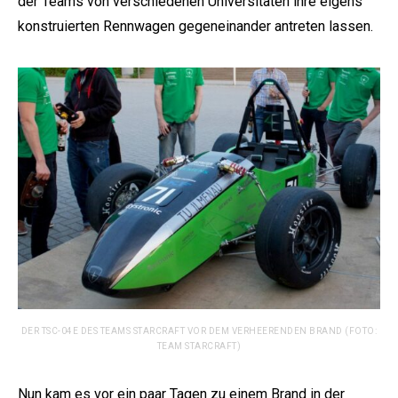
der Teams von verschiedenen Universitäten ihre eigens
konstruierten Rennwagen gegeneinander antreten lassen.
e:
DER TSC-04E DES TEAMS STARCRAFT VOR DEM VERHEERENDEN BRAND (FOTO:
TEAM STARCRAFT)
Nun kam es vor ein paar Tagen zu einem Brand in der