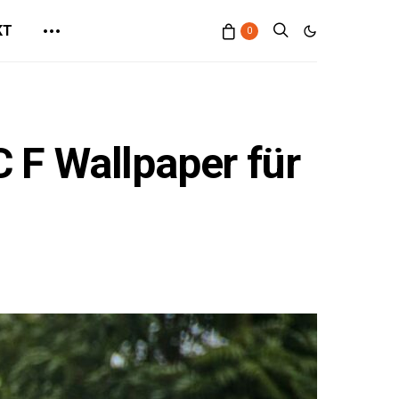
KT
0
 F Wallpaper für