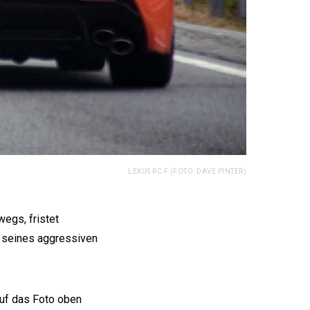
LEXUS RC F (FOTO: DAVE PINTER)
egs, fristet
n seines aggressiven
 auf das Foto oben