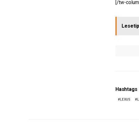
[/tw-colum
Lesetip
Hashtags
LEXUS
L