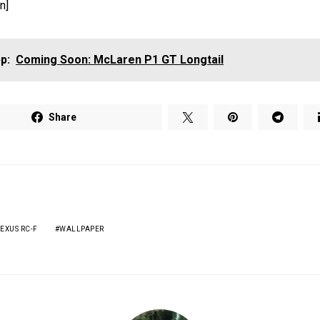
n]
p:
Coming Soon: McLaren P1 GT Longtail
Share
EXUS RC-F
WALLPAPER