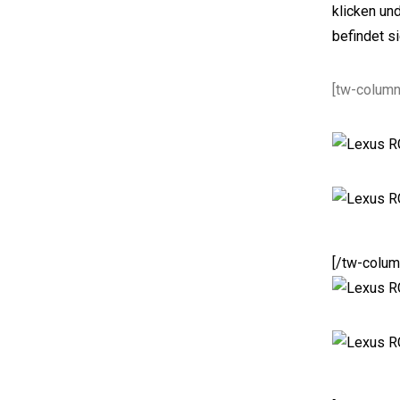
klicken un
befindet s
[tw-column
[/tw-colum