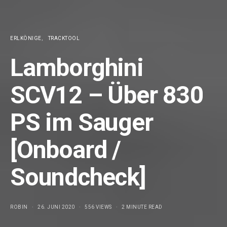
ERLKÖNIGE
TRACKTOOL
Lamborghini
SCV12 – Über 830
PS im Sauger
[Onboard /
Soundcheck]
ROBIN
26. JUNI 2020
556 VIEWS
2 MINUTE READ