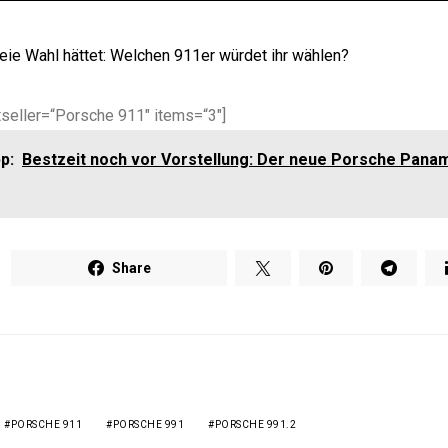
reie Wahl hättet: Welchen 911er würdet ihr wählen?
seller=“Porsche 911″ items=“3″]
p:
Bestzeit noch vor Vorstellung: Der neue Porsche Panam
Share
PORSCHE 911
PORSCHE 991
PORSCHE 991.2