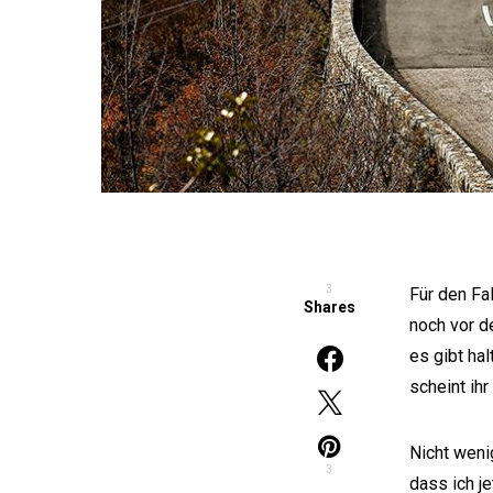
3
Für den Fal
Shares
noch vor d
es gibt ha
scheint ihr
Nicht weni
3
dass ich j