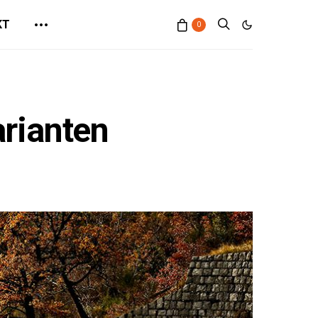
KT
0
arianten