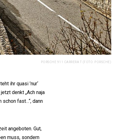
PORSCHE 911 CARRERA T (FOTO: PORSCHE)
ht ihr quasi ’nur‘
jetzt denkt „Ach naja
h schon fast…“, dann
eit angeboten. Gut,
iben muss, sondern