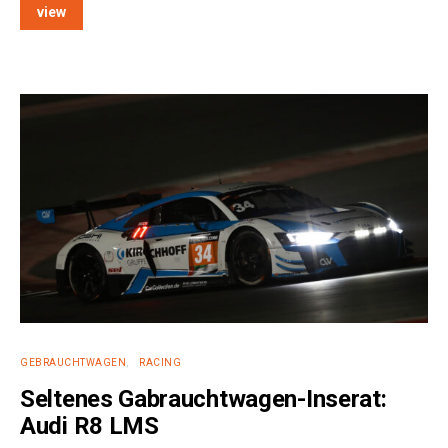
view
e:
GEBRAUCHTWAGEN
RACING
Seltenes Gabrauchtwagen-Inserat:
Audi R8 LMS