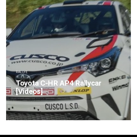
RALLYE
Toyota C-HR AP4 Rallycar
[Videos]