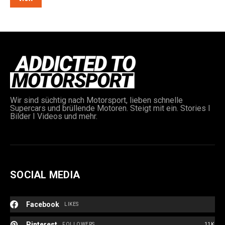
e:
Wir sind süchtig nach Motorsport, lieben schnelle
Supercars und brüllende Motoren. Steigt mit ein. Stories I
Bilder I Videos und mehr.
SOCIAL MEDIA
Facebook
LIKES
Pinterest
FOLLOWERS
11K