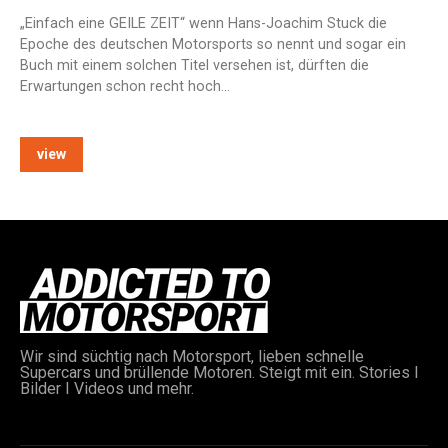
„Einfach eine GEILE ZEIT“ wenn Hans-Joachim Stuck die
Epoche des deutschen Motorsports so nennt und sogar ein
Buch mit einem solchen Titel versehen ist, dürften die
Erwartungen schon recht hoch…
view
e:
Wir sind süchtig nach Motorsport, lieben schnelle
Supercars und brüllende Motoren. Steigt mit ein. Stories I
Bilder I Videos und mehr.