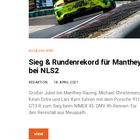
NLS & 24H NBR
Sieg & Rundenrekord für Manthe
bei NLS2
REDAKTION
18. APRIL 2021
Großer Jubel bei Manthey-Racing. Michael Christensen
Kévin Estre und Lars Kern fuhren mit dem Porsche 911
GT3 R zum Sieg beim NIMEX 45. DMV 4h-Rennen. Für
den Rennstall aus Meuspath…
e:
view