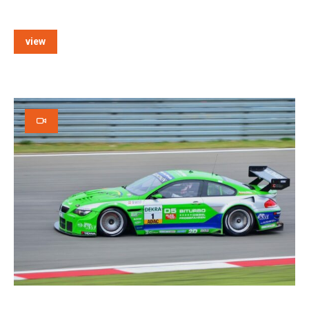
view
e: