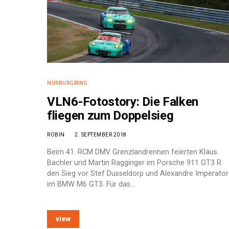
NÜRBURGRING
VLN6-Fotostory: Die Falken
fliegen zum Doppelsieg
ROBIN
2. SEPTEMBER 2018
Beim 41. RCM DMV Grenzlandrennen feierten Klaus
Bachler und Martin Ragginger im Porsche 911 GT3 R
den Sieg vor Stef Dusseldorp und Alexandre Imperator
im BMW M6 GT3. Für das…
e:
view