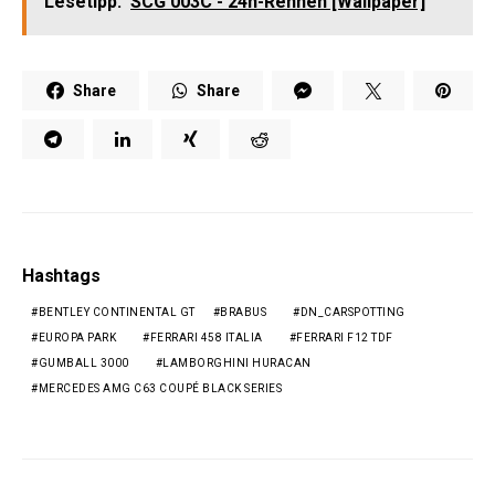
Lesetipp:
SCG 003C - 24h-Rennen [Wallpaper]
Share
Share
Hashtags
BENTLEY CONTINENTAL GT
BRABUS
DN_CARSPOTTING
EUROPA PARK
FERRARI 458 ITALIA
FERRARI F12 TDF
GUMBALL 3000
LAMBORGHINI HURACAN
MERCEDES AMG C63 COUPÉ BLACK SERIES