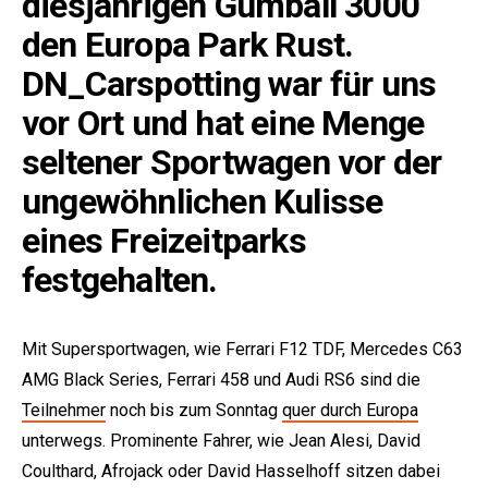
diesjährigen Gumball 3000
den Europa Park Rust.
DN_Carspotting war für uns
vor Ort und hat eine Menge
seltener Sportwagen vor der
ungewöhnlichen Kulisse
e:
eines Freizeitparks
festgehalten.
Mit Supersportwagen, wie Ferrari F12 TDF, Mercedes C63
AMG Black Series, Ferrari 458 und Audi RS6 sind die
Teilnehmer
noch bis zum Sonntag
quer durch Europa
unterwegs. Prominente Fahrer, wie Jean Alesi, David
Coulthard, Afrojack oder David Hasselhoff sitzen dabei