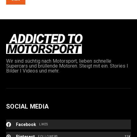
e:
Wir sind süchtig nach Motorsport, lieben schnelle
Supercars und brüllende Motoren. Steigt mit ein. Stories I
Bilder I Videos und mehr.
SOCIAL MEDIA
Facebook
LIKES
Pinterest
FOLLOWERS
11K