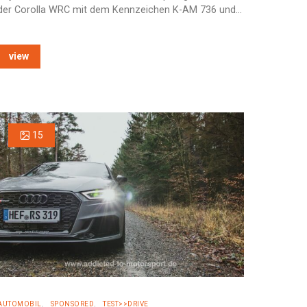
der Corolla WRC mit dem Kennzeichen K-AM 736 und…
view
15
AUTOMOBIL
SPONSORED
TEST>>DRIVE