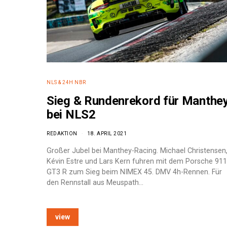
NLS & 24H NBR
Sieg & Rundenrekord für Manthe
bei NLS2
REDAKTION
18. APRIL 2021
Großer Jubel bei Manthey-Racing. Michael Christensen
Kévin Estre und Lars Kern fuhren mit dem Porsche 911
GT3 R zum Sieg beim NIMEX 45. DMV 4h-Rennen. Für
den Rennstall aus Meuspath…
e:
view