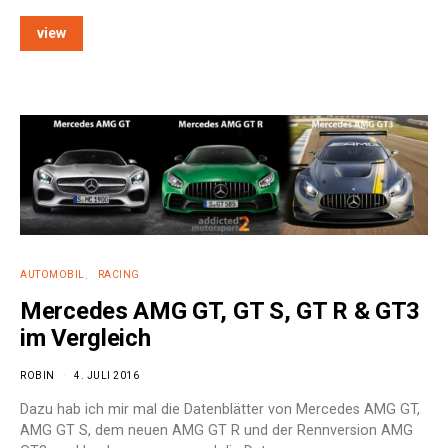
view
e:
AUTOMOBIL
RACING
Mercedes AMG GT, GT S, GT R & GT3
im Vergleich
ROBIN
4. JULI 2016
Dazu hab ich mir mal die Datenblätter von Mercedes AMG GT,
AMG GT S, dem neuen AMG GT R und der Rennversion AMG