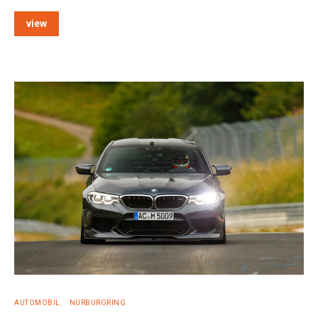
view
e:
AUTOMOBIL
NÜRBURGRING