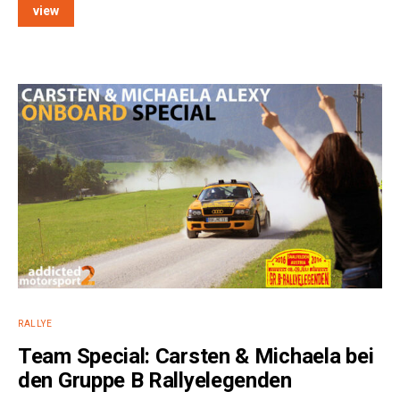
view
e:
RALLYE
Team Special: Carsten & Michaela bei
den Gruppe B Rallyelegenden