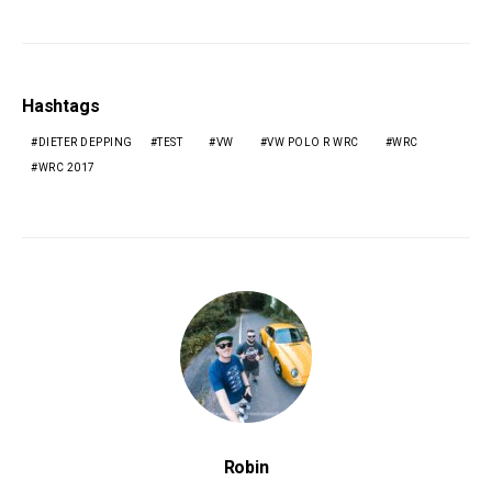
Hashtags
DIETER DEPPING
TEST
VW
VW POLO R WRC
WRC
WRC 2017
Robin