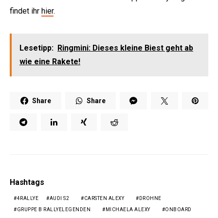
findet ihr
hier
.
Lesetipp:
Ringmini: Dieses kleine Biest geht ab
wie eine Rakete!
Share
Share
Hashtags
4RALLYE
AUDI S2
CARSTEN ALEXY
DROHNE
GRUPPE B RALLYELEGENDEN
MICHAELA ALEXY
ONBOARD