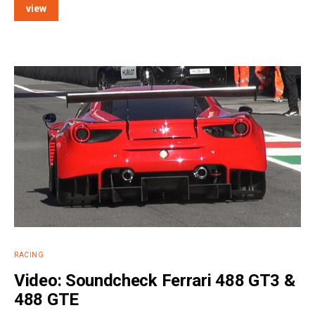
view
e:
RACING
Video: Soundcheck Ferrari 488 GT3 &
488 GTE