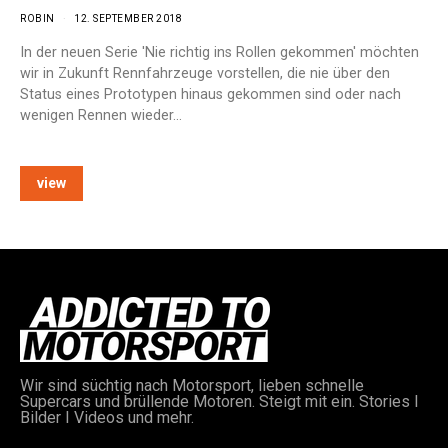
ROBIN
12. SEPTEMBER 2018
In der neuen Serie 'Nie richtig ins Rollen gekommen' möchten
wir in Zukunft Rennfahrzeuge vorstellen, die nie über den
Status eines Prototypen hinaus gekommen sind oder nach
wenigen Rennen wieder…
view
e:
Wir sind süchtig nach Motorsport, lieben schnelle
Supercars und brüllende Motoren. Steigt mit ein. Stories I
Bilder I Videos und mehr.