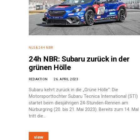
NLS & 24H NBR
24h NBR: Subaru zurück in der
grünen Hölle
REDAKTION
26. APRIL 2023
Subaru kehrt zurück in die „Grüne Hölle“: Die
Motorsporttochter Subaru Tecnica International (STI)
startet beim diesjährigen 24-Stunden-Rennen am
Nürburgring (20. bis 21. Mai 2023). Bereits zum 14. Mal
tritt die…
e:
view