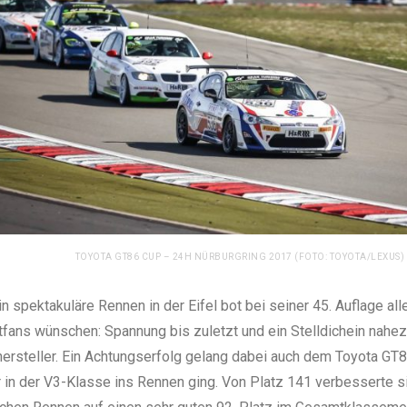
TOYOTA GT86 CUP – 24H NÜRBURGRING 2017 (FOTO: TOYOTA/LEXUS)
n spektakuläre Rennen in der Eifel bot bei seiner 45. Auflage all
fans wünschen: Spannung bis zuletzt und ein Stelldichein nahezu
ersteller. Ein Achtungserfolg gelang dabei auch dem Toyota G
r in der V3-Klasse ins Rennen ging. Von Platz 141 verbesserte 