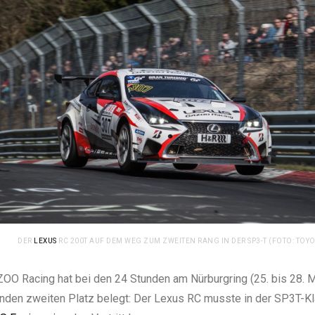
DER
LEXUS
RC 200T AUF DEM WEG ZUM ZWEITEN RANG IN DER SP3-T (FOTO: TOY
OO Racing hat bei den 24 Stunden am Nürburgring (25. bis 28. 
nden zweiten Platz belegt: Der Lexus RC musste in der SP3T-