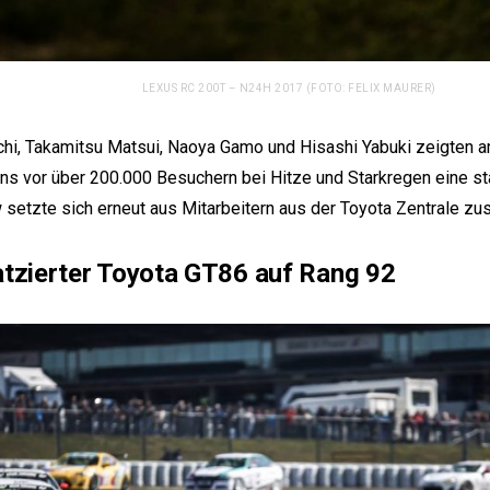
LEXUS RC 200T – N24H 2017 (FOTO: FELIX MAURER)
chi, Takamitsu Matsui, Naoya Gamo und Hisashi Yabuki zeigten 
s vor über 200.000 Besuchern bei Hitze und Starkregen eine st
setzte sich erneut aus Mitarbeitern aus der Toyota Zentrale z
atzierter Toyota GT86 auf Rang 92