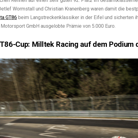
ichen Rennen auf einen sehr guten 92. Platz im Gesamtklassemen
 Detlef Wormstall und Christian Kranenberg waren damit die bestp
ta GT86
beim Langstreckenklassiker in der Eifel und sicherten 
 Motorsport GmbH ausgelobte Prämie von 5.000 Euro.
86-Cup: Milltek Racing auf dem Podium 