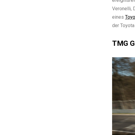
ereignisre
Veronelli,
eines
Toyo
der Toyota
TMG GT