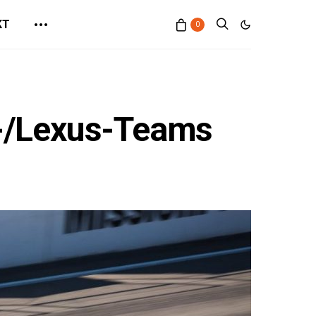
KT
0
a-/Lexus-Teams