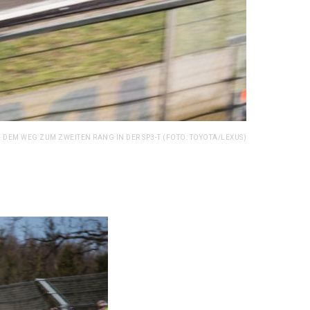
F DEM WEG ZUM ZWEITEN RANG IN DER SP3-T (FOTO: TOYOTA/LEXUS)