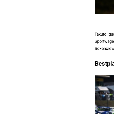
Takuto Igu
Sportwagen
Boxencrew 
Bestpl