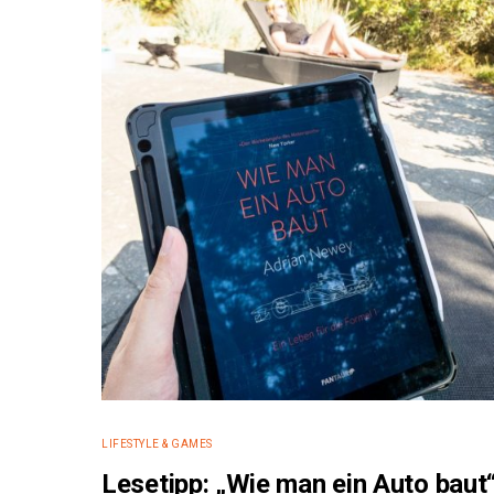
e:
LIFESTYLE & GAMES
Lesetipp: „Wie man ein Auto baut