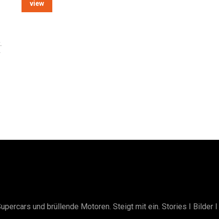
view
.
r
.
upercars und brüllende Motoren. Steigt mit ein. Stories I Bilder 