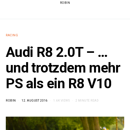
ROBIN
RACING
Audi R8 2.0T – …
und trotzdem mehr
PS als ein R8 V10
ROBIN
12. AUGUST 2016
1.6K VIEWS
2 MINUTE READ