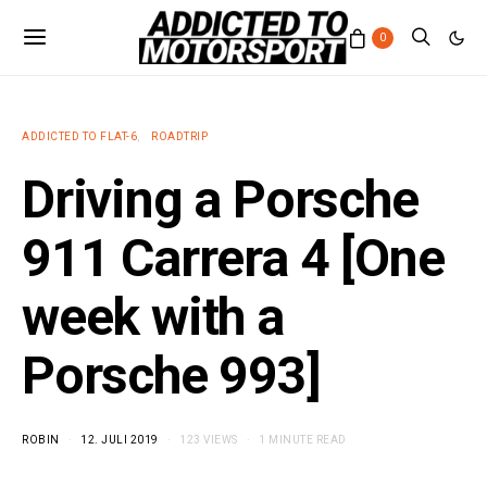
0
ADDICTED TO FLAT-6
ROADTRIP
Driving a Porsche
911 Carrera 4 [One
week with a
Porsche 993]
ROBIN
12. JULI 2019
123 VIEWS
1 MINUTE READ