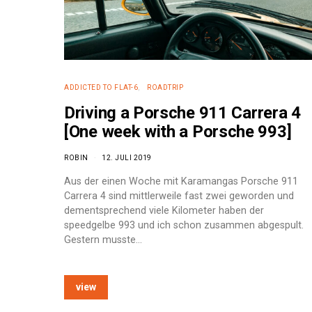
ADDICTED TO FLAT-6
ROADTRIP
Driving a Porsche 911 Carrera 4
[One week with a Porsche 993]
ROBIN
12. JULI 2019
Aus der einen Woche mit Karamangas Porsche 911
Carrera 4 sind mittlerweile fast zwei geworden und
dementsprechend viele Kilometer haben der
speedgelbe 993 und ich schon zusammen abgespult.
Gestern musste…
e:
view