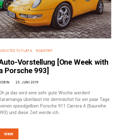
ADDICTED TO FLAT-6
ROADTRIP
Auto-Vorstellung [One Week with
a Porsche 993]
ROBIN
25. JUNI 2019
Oh ja das wird eine sehr gute Woche werden!
Karamanga überlässt mir demnächst für ein paar Tage
seinen speedgelben Porsche 911 Carrera 4 (Baureihe
993) und diese Zeit werde ich…
view