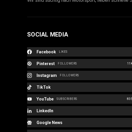
Wir sind süchtig nach Motorsport, lieben schnelle S
SOCIAL MEDIA
Facebook
LIKES
Pinterest
FOLLOWERS
11
Instagram
FOLLOWERS
TikTok
YouTube
SUBSCRIBERS
83
LinkedIn
Google News