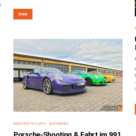
)
view
ADDICTED TO FLAT-6
AUTOMOBIL
Porsche-Shooting & Fahrt im 991