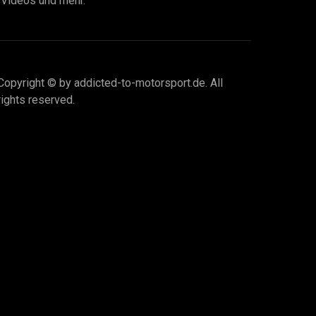
I Videos und mehr.
Copyright © by addicted-to-motorsport.de. All
rights reserved.