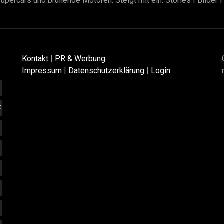
upercars und brüllende Motoren. Steigt mit ein. Stories I Bilder 
Kontakt
|
PR & Werbung
Impressum
|
Datenschutzerklärung
|
Login
K
5