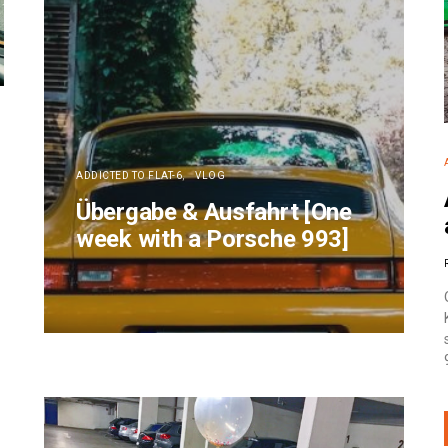
ADDICTED TO FLAT-6
VLOG
Übergabe & Ausfahrt [One
week with a Porsche 993]