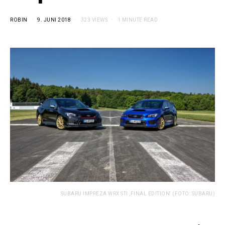
ROBIN
9. JUNI 2018
323 VIEWS
1 MINUTE READ
SUBARU IMPREZA WRX STI ‚FINAL EDITION‘ (FOTO: SUBARU)