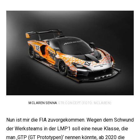
e:
MCLAREN SENNA
GTR CONCEPT (FOTO: MCLAREN)
Nun ist mir die FIA zuvorgekommen. Wegen dem Schwund
der Werksteams in der LMP1 soll eine neue Klasse, die
man ‚GTP (GT Prototypen)‘ nennen könnte, ab 2020 die