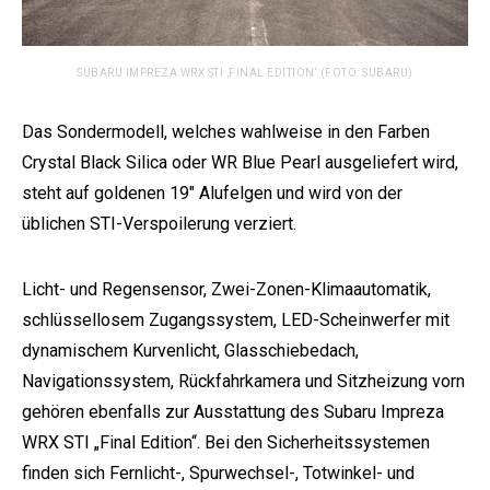
SUBARU IMPREZA WRX STI ‚FINAL EDITION‘ (FOTO: SUBARU)
Das Sondermodell, welches wahlweise in den Farben
Crystal Black Silica oder WR Blue Pearl ausgeliefert wird,
steht auf goldenen 19″ Alufelgen und wird von der
üblichen STI-Verspoilerung verziert.
Licht- und Regensensor, Zwei-Zonen-Klimaautomatik,
schlüssellosem Zugangssystem, LED-Scheinwerfer mit
dynamischem Kurvenlicht, Glasschiebedach,
Navigationssystem, Rückfahrkamera und Sitzheizung vorn
gehören ebenfalls zur Ausstattung des Subaru Impreza
WRX STI „Final Edition“. Bei den Sicherheitssystemen
finden sich Fernlicht-, Spurwechsel-, Totwinkel- und