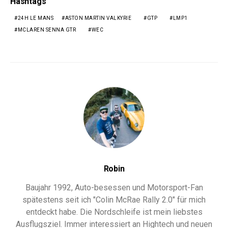
Hashtags
24H LE MANS
ASTON MARTIN VALKYRIE
GTP
LMP1
MCLAREN SENNA GTR
WEC
Robin
Baujahr 1992, Auto-besessen und Motorsport-Fan
spätestens seit ich "Colin McRae Rally 2.0" für mich
entdeckt habe. Die Nordschleife ist mein liebstes
Ausflugsziel. Immer interessiert an Hightech und neuen