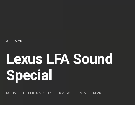
AUTOMOBIL
Lexus LFA Sound
Special
ROBIN
16. FEBRUAR 2017
4K VIEWS
1 MINUTE READ
Der
Lexus
LFA ist ein besonders exotisches Modell unter
den Supersportwagen. Ich für meinen Teil kann mich nicht