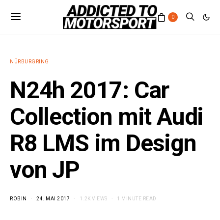
0
NÜRBURGRING
N24h 2017: Car
Collection mit Audi
R8 LMS im Design
von JP
ROBIN
24. MAI 2017
1.2K VIEWS
1 MINUTE READ