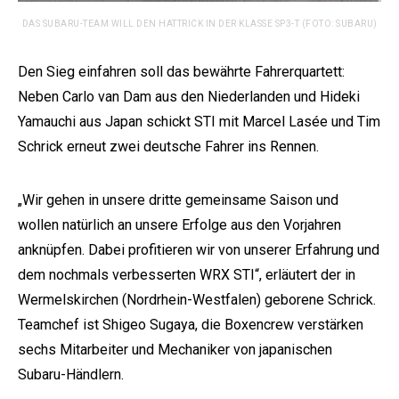
DAS SUBARU-TEAM WILL DEN HATTRICK IN DER KLASSE SP3-T (FOTO: SUBARU)
Den Sieg einfahren soll das bewährte Fahrerquartett:
Neben Carlo van Dam aus den Niederlanden und Hideki
Yamauchi aus Japan schickt STI mit Marcel Lasée und Tim
Schrick erneut zwei deutsche Fahrer ins Rennen.
„Wir gehen in unsere dritte gemeinsame Saison und
wollen natürlich an unsere Erfolge aus den Vorjahren
anknüpfen. Dabei profitieren wir von unserer Erfahrung und
dem nochmals verbesserten WRX STI“, erläutert der in
Wermelskirchen (Nordrhein-Westfalen) geborene Schrick.
Teamchef ist Shigeo Sugaya, die Boxencrew verstärken
sechs Mitarbeiter und Mechaniker von japanischen
Subaru-Händlern.