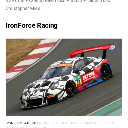
#29 (rote Akzente) teilen sich Alessio Picariello und
Christopher Mies.
IronForce Racing
IRONFORCE RACING
PORSCHE 991 GT3 R – ADAC GT MASTERS TEST 2018