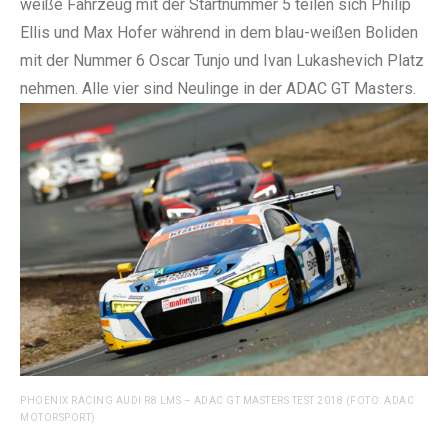
weiße Fahrzeug mit der Startnummer 5 teilen sich Philip
Ellis und Max Hofer während in dem blau-weißen Boliden
mit der Nummer 6 Oscar Tunjo und Ivan Lukashevich Platz
nehmen. Alle vier sind Neulinge in der ADAC GT Masters.
PHOENIX RACING AUDI R8 LMS – ADAC GT MASTERS TEST 2018 (FOTO: ADAC
MOTORSPORT)