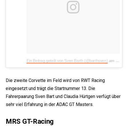
Ein Beitrag geteilt von Sven Barth (@barthsven)
am
Mär 26
Die zweite Corvette im Feld wird von RWT Racing
eingesetzt und trägt die Startnummer 13. Die
Fahrerpaarung Sven Bart und Claudia Hürtgen verfügt über
sehr viel Erfahrung in der ADAC GT Masters.
MRS GT-Racing