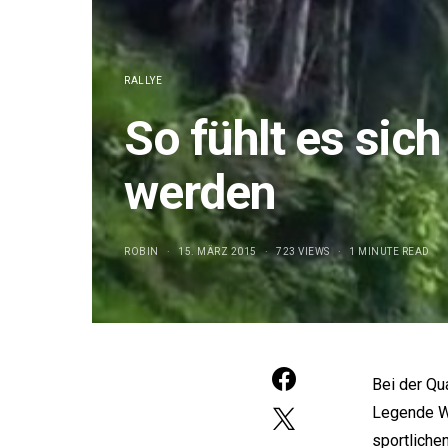
RALLYE
So fühlt es sic
werden
ROBIN
15. MÄRZ 2015
723 VIEWS
1 MINUTE READ
Bei der Qu
e:
Legende Wa
sportliche