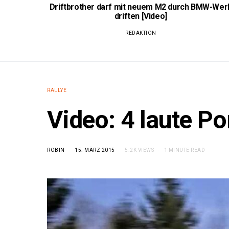
Driftbrother darf mit neuem M2 durch BMW-Wer
driften [Video]
REDAKTION
RALLYE
Video: 4 laute P
ROBIN
15. MÄRZ 2015
5.2K VIEWS
1 MINUTE READ