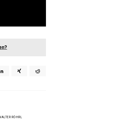
en?
WALTER RÖHRL