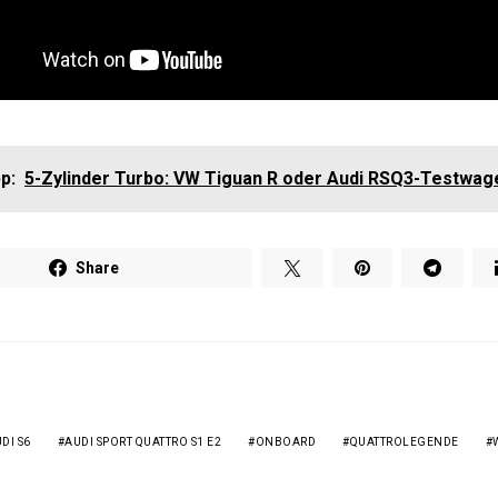
p:
5-Zylinder Turbo: VW Tiguan R oder Audi RSQ3-Testwag
Share
DI S6
AUDI SPORT QUATTRO S1 E2
ONBOARD
QUATTROLEGENDE