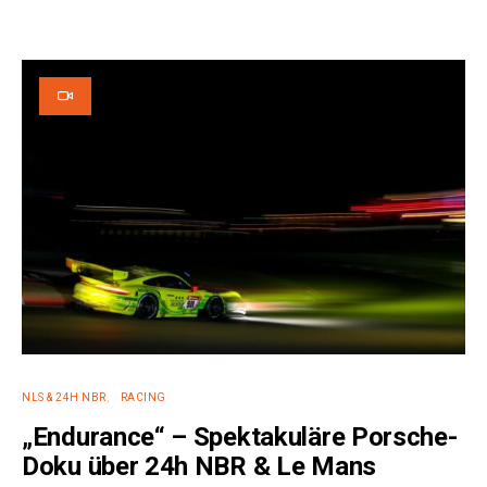
NLS & 24H NBR
RACING
„Endurance“ – Spektakuläre Porsche-
Doku über 24h NBR & Le Mans