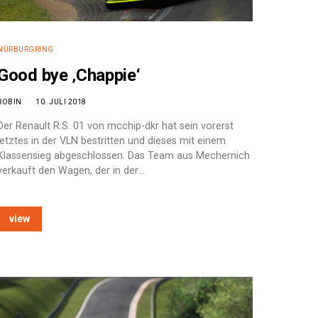
NÜRBURGRING
Good bye ‚Chappie‘
ROBIN
10. JULI 2018
Der Renault R.S. 01 von mcchip-dkr hat sein vorerst
letztes in der VLN bestritten und dieses mit einem
Klassensieg abgeschlossen. Das Team aus Mechernich
verkauft den Wagen, der in der…
view