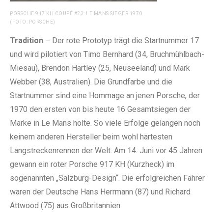
PORSCHE 917 KH COUPÉ #23: LE MANS SIEGER 1970
(FOTO: PORSCHE)
Tradition
– Der rote Prototyp trägt die Startnummer 17
und wird pilotiert von Timo Bernhard (34, Bruchmühlbach-
Miesau), Brendon Hartley (25, Neuseeland) und Mark
Webber (38, Australien). Die Grundfarbe und die
Startnummer sind eine Hommage an jenen Porsche, der
1970 den ersten von bis heute 16 Gesamtsiegen der
Marke in Le Mans holte. So viele Erfolge gelangen noch
keinem anderen Hersteller beim wohl härtesten
Langstreckenrennen der Welt. Am 14. Juni vor 45 Jahren
gewann ein roter Porsche 917 KH (Kurzheck) im
sogenannten „Salzburg-Design“. Die erfolgreichen Fahrer
waren der Deutsche Hans Herrmann (87) und Richard
Attwood (75) aus Großbritannien.