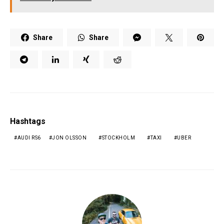
Share
Share
Hashtags
AUDI RS6
JON OLSSON
STOCKHOLM
TAXI
UBER