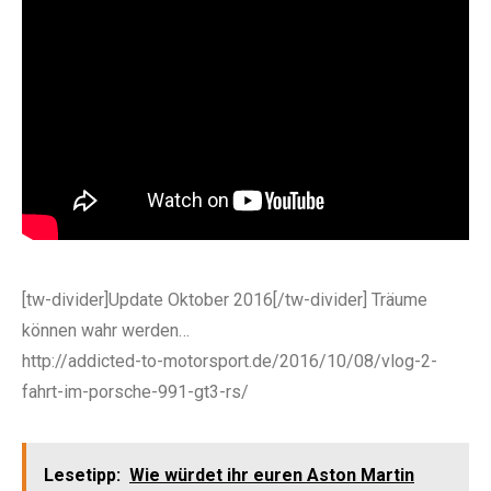
e:
[tw-divider]Update Oktober 2016[/tw-divider] Träume
können wahr werden…
http://addicted-to-motorsport.de/2016/10/08/vlog-2-
fahrt-im-porsche-991-gt3-rs/
Lesetipp:
Wie würdet ihr euren Aston Martin