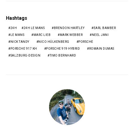
Hashtags
24H
24H LE MANS
BRENDON HARTLEY
EARL BAMBER
LE MANS
MARC LIEB
MARK WEBBER
NEEL JANI
NICK TANDY
NICO HÜLKENBERG
PORSCHE
PORSCHE 917 KH
PORSCHE 919 HYBRID
ROMAIN DUMAS
SALZBURG-DESIGN
TIMO BERNHARD