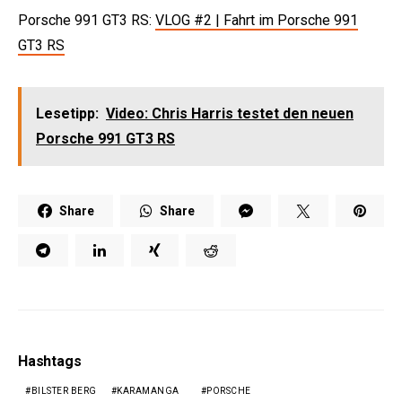
Porsche 991 GT3 RS:
VLOG #2 | Fahrt im Porsche 991
GT3 RS
Lesetipp:
Video: Chris Harris testet den neuen
Porsche 991 GT3 RS
e:
Share
Share
Hashtags
BILSTER BERG
KARAMANGA
PORSCHE