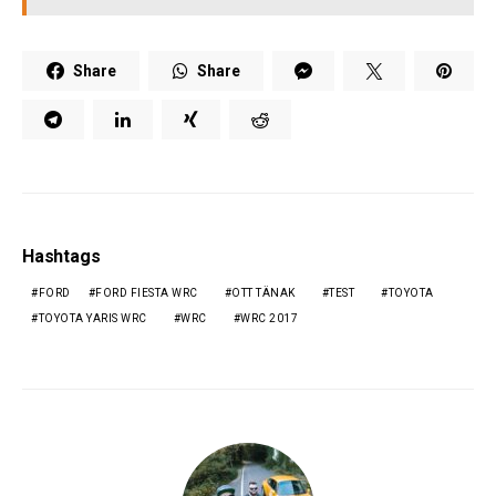
Share
Share
Hashtags
FORD
FORD FIESTA WRC
OTT TÄNAK
TEST
TOYOTA
TOYOTA YARIS WRC
WRC
WRC 2017