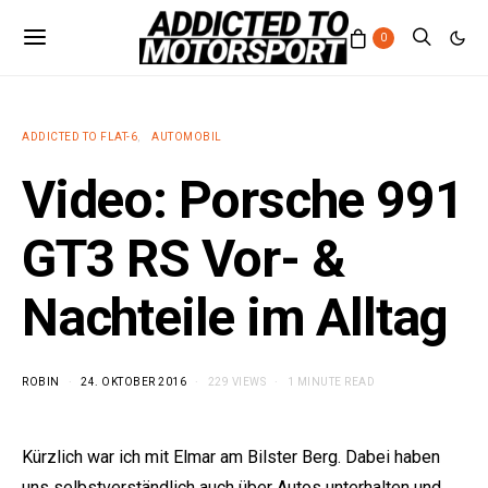
0
ADDICTED TO FLAT-6
AUTOMOBIL
Video: Porsche 991
GT3 RS Vor- &
Nachteile im Alltag
ROBIN
24. OKTOBER 2016
229 VIEWS
1 MINUTE READ
Kürzlich war ich mit Elmar am Bilster Berg. Dabei haben
uns selbstverständlich auch über Autos unterhalten und