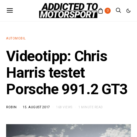
0
AUTOMOBIL
Videotipp: Chris
Harris testet
Porsche 991.2 GT3
ROBIN
15. AUGUST 2017
168 VIEWS
1 MINUTE READ