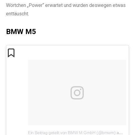
Wörtchen „Power“ erwartet und wurden deswegen etwas
enttäuscht.
BMW M5
Ein Beitrag geteilt von BMW M GmbH (@bmwm)
am
11. S