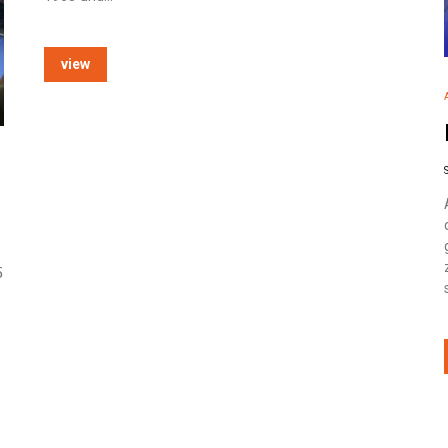
view
5