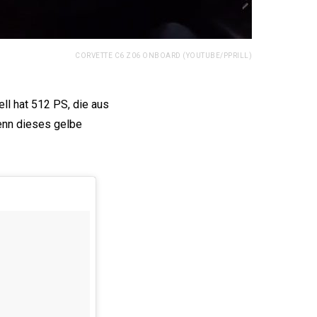
CORVETTE C6 Z06 ONBOARD (YOUTUBE/PPRILL)
ll hat 512 PS, die aus
wenn dieses gelbe