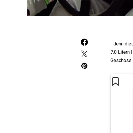
…denn dies
7.0 Litern
Geschoss d