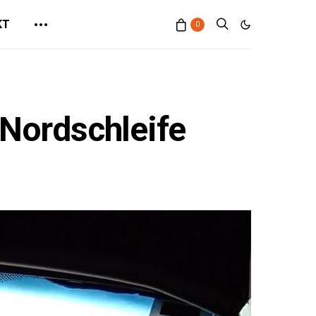
KT
0
Nordschleife