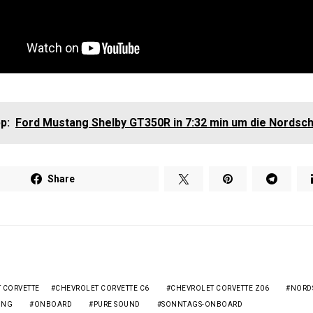
p:
Ford Mustang Shelby GT350R in 7:32 min um die Nordsch
Share
 CORVETTE
CHEVROLET CORVETTE C6
CHEVROLET CORVETTE Z06
NORD
ING
ONBOARD
PURE SOUND
SONNTAGS-ONBOARD