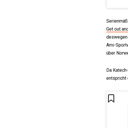
Serienmäßi
Get out an
deswegen h
Ami-Sportw
über Norw
Da Katech-
entspricht