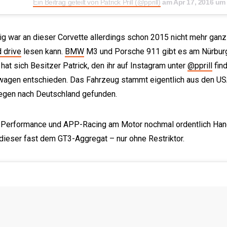
Ein Beitrag geteilt von Patrick Prill (@pprill)
am
Apr 17, 2016 um
g war an dieser Corvette allerdings schon 2015 nicht mehr ganz 
d drive
lesen kann.
BMW
M3 und Porsche 911 gibt es am Nürbur
at sich Besitzer Patrick, den ihr auf Instagram unter
@pprill
find
agen entschieden. Das Fahrzeug stammt eigentlich aus den US
egen nach Deutschland gefunden.
Performance und APP-Racing am Motor nochmal ordentlich Han
 dieser fast dem GT3-Aggregat – nur ohne Restriktor.