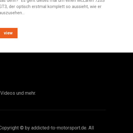
das denn?“ Es geht dieses mal um einen McLaren 720S
GT3, der optisch erstmal komplett so aussieht, wie er
auszusehen…
view
I Videos und mehr.
Copyright © by addicted-to-motorsport.de. All