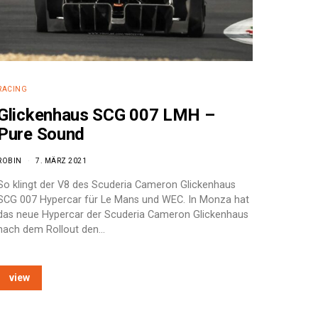
RACING
Glickenhaus SCG 007 LMH –
Pure Sound
ROBIN
7. MÄRZ 2021
So klingt der V8 des Scuderia Cameron Glickenhaus
SCG 007 Hypercar für Le Mans und WEC. In Monza hat
das neue Hypercar der Scuderia Cameron Glickenhaus
nach dem Rollout den…
view