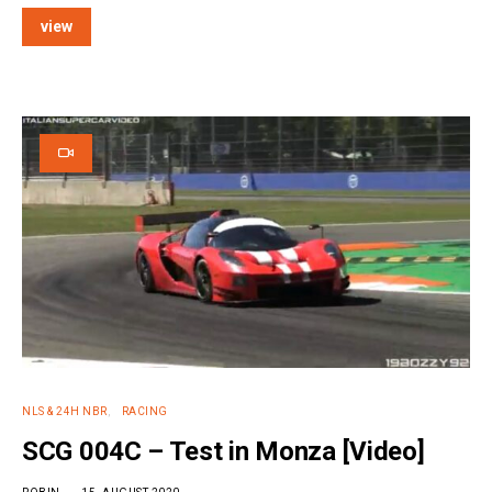
view
e:
NLS & 24H NBR
RACING
SCG 004C – Test in Monza [Video]