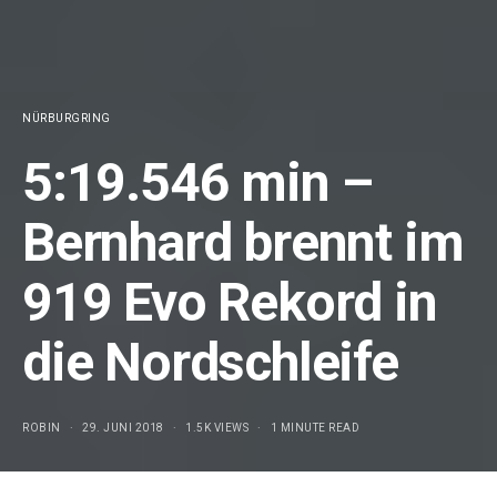
NÜRBURGRING
5:19.546 min –
Bernhard brennt im
919 Evo Rekord in
die Nordschleife
ROBIN
29. JUNI 2018
1.5K VIEWS
1 MINUTE READ