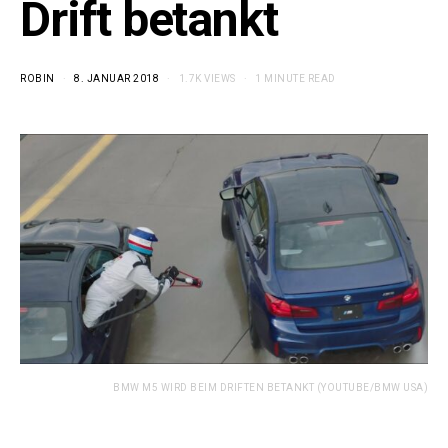
Drift betankt
ROBIN
8. JANUAR 2018
1.7K VIEWS
1 MINUTE READ
BMW M5 WIRD BEIM DRIFTEN BETANKT (YOUTUBE/BMW USA)