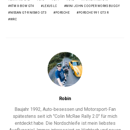
KTM X-BOW GT4
LEXUS LC
MINI JOHN COOPER WORKS BUGGY
NISSAN GT-R NISMO GT3
PORSCHE
PORSCHE 991 GT3 R
WRC
Robin
Baujahr 1992, Auto-besessen und Motorsport-Fan
spätestens seit ich "Colin McRae Rally 2.0" für mich
entdeckt habe. Die Nordschleife ist mein liebstes