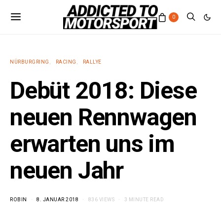
0
NÜRBURGRING
RACING
RALLYE
Debüt 2018: Diese
neuen Rennwagen
erwarten uns im
neuen Jahr
ROBIN
8. JANUAR 2018
836 VIEWS
3 MINUTE READ