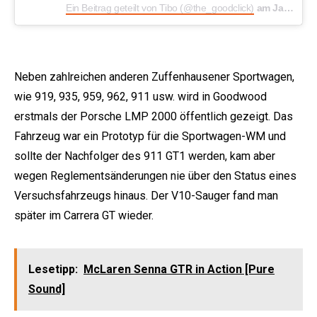
Ein Beitrag geteilt von Tibo (@the_goodclick)
am
Jan 28, 2016 um 7:44 PST
Neben zahlreichen anderen Zuffenhausener Sportwagen,
wie 919, 935, 959, 962, 911 usw. wird in Goodwood
erstmals der Porsche LMP 2000 öffentlich gezeigt. Das
Fahrzeug war ein Prototyp für die Sportwagen-WM und
sollte der Nachfolger des 911 GT1 werden, kam aber
wegen Reglementsänderungen nie über den Status eines
Versuchsfahrzeugs hinaus. Der V10-Sauger fand man
später im Carrera GT wieder.
Lesetipp:
McLaren Senna GTR in Action [Pure
Sound]