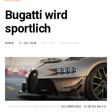
AUTOMOBIL
Bugatti wird
sportlich
ROBIN
11. JULI 2018
898 VIEWS
1 MINUTE READ
BUGATTI VISION GRAN TURISMO (FOTO:
COLORSPONGE .
,
CC BY-NC-ND 4.0
)