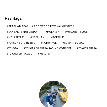
Hashtags
BRABHAM BT62
GOODWOOD FESTIVAL OF SPEED
LANZANTE MOTORSPORT
MCLAREN
MCLAREN 600LT
MCLAREN P1
NEEL JANI
PORSCHE
PORSCHE 919 HYBRID
ROBORACE
ROMAIN DUMAS
TOYOTA
TOYOTA GR SUPRA RACING CONCEPT
TOYOTA SUPRA
TOYOTA SUPRA A90
VW ID. R