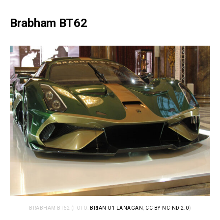
Brabham BT62
BRABHAM BT62 (FOTO:
BRIAN O’FLANAGAN
,
CC BY-NC-ND 2.0
)